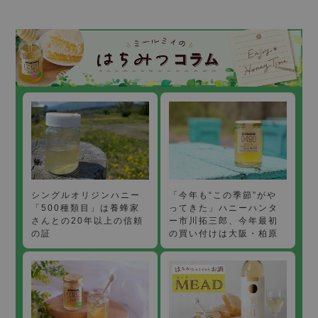
「今年も“この季節”がや
シングルオリジンハニー
ってきた」ハニーハンタ
「500種類目」は養蜂家
ー市川拓三郎、今年最初
さんとの20年以上の信頼
の買い付けは大阪・柏原
の証