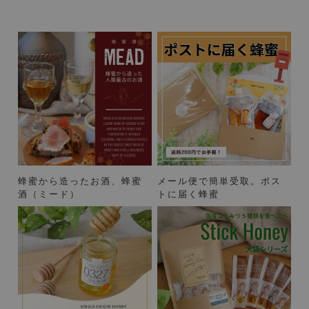
蜂蜜から造ったお酒、蜂蜜
メール便で簡単受取。ポス
酒（ミード）
トに届く蜂蜜