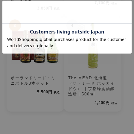
7,700円
税込
3,850円
税込
3
4
ポーランドミード・ミ
The MEAD 北海道
ニボトル3本セット
（ザ・ミード ホッカイ
ドウ） ｜京都蜂蜜酒醸
5,500円
税込
造所｜500ml
4,400円
税込