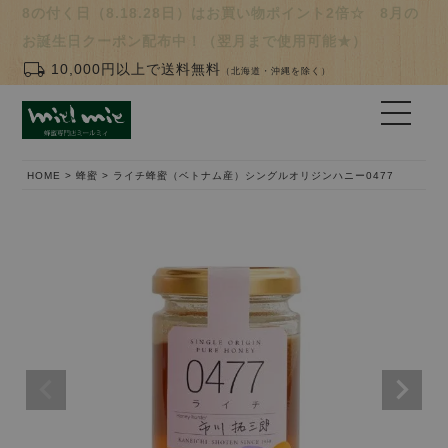
8の付く日（8.18.28日）はお買い物ポイント2倍☆ 8月の
お誕生日クーポン配布中！（翌月まで使用可能★）
local_shipping
10,000円以上で送料無料
（北海道・沖縄を除く）
HOME
蜂蜜
ライチ蜂蜜（ベトナム産）シングルオリジンハニー0477