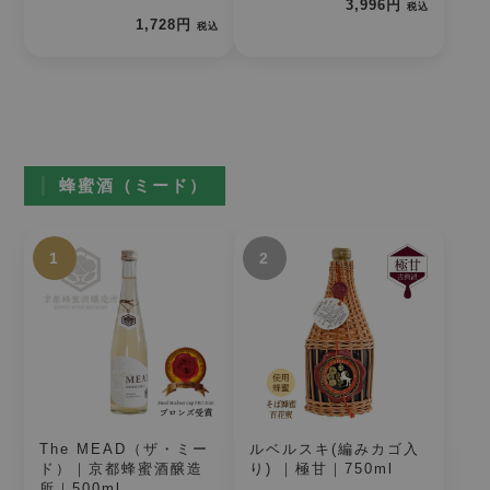
3,996円
税込
1,728円
税込
蜂蜜酒（ミード）
1
2
The MEAD（ザ・ミー
ルベルスキ(編みカゴ入
ド）｜京都蜂蜜酒醸造
り) ｜極甘｜750ml
所｜500ml