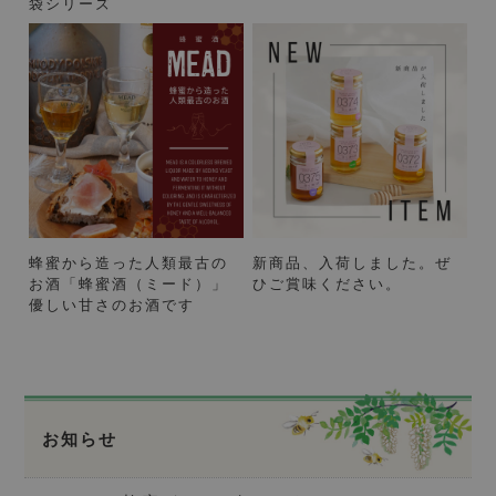
袋シリーズ
蜂蜜から造った人類最古の
新商品、入荷しました。ぜ
お酒「蜂蜜酒（ミード）」
ひご賞味ください。
優しい甘さのお酒です
お知らせ