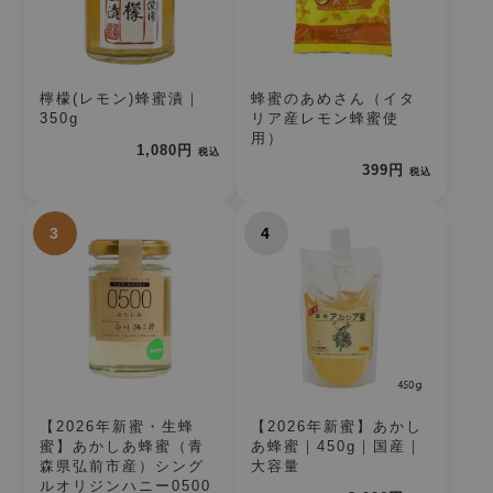
檸檬(レモン)蜂蜜漬｜
蜂蜜のあめさん（イタ
350g
リア産レモン蜂蜜使
用）
1,080円
税込
399円
税込
3
4
【2026年新蜜・生蜂
【2026年新蜜】あかし
蜜】あかしあ蜂蜜（青
あ蜂蜜｜450g｜国産｜
森県弘前市産）シング
大容量
ルオリジンハニー0500