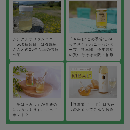
「今年も“この季節”がや
シングルオリジンハニー
ってきた」ハニーハンタ
「500種類目」は養蜂家
ー市川拓三郎、今年最初
さんとの20年以上の信頼
の買い付けは大阪・柏原
の証
【蜂蜜酒 ミード】はちみ
「生はちみつ」が普通の
つのお酒ってこんなお酒
はちみつよりすごいって
ホント？