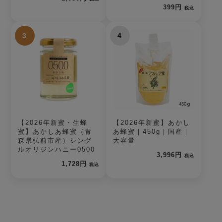
399円
税込
3
4
【2026年新蜜・生蜂
【2026年新蜜】あかし
蜜】あかしあ蜂蜜（青
あ蜂蜜｜450g｜国産｜
森県弘前市産）シング
大容量
ルオリジンハニー0500
3,996円
税込
1,728円
税込