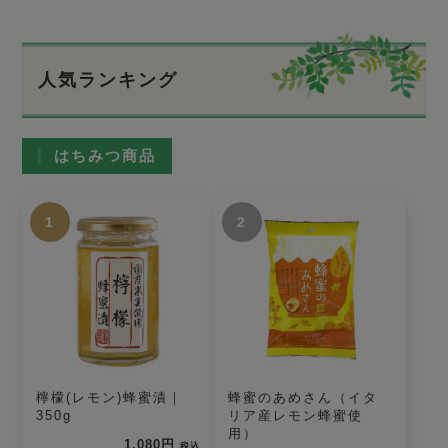
人気ランキング
はちみつ商品
1
2
檸檬(レモン)蜂蜜漬｜
蜂蜜のあめさん（イタ
350g
リア産レモン蜂蜜使
用）
1,080円
税込