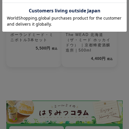
ポーランドミード・ミ
The MEAD 北海道
ニボトル3本セット
（ザ・ミード ホッカイ
ドウ） ｜京都蜂蜜酒醸
5,500円
税込
造所｜500ml
4,400円
税込