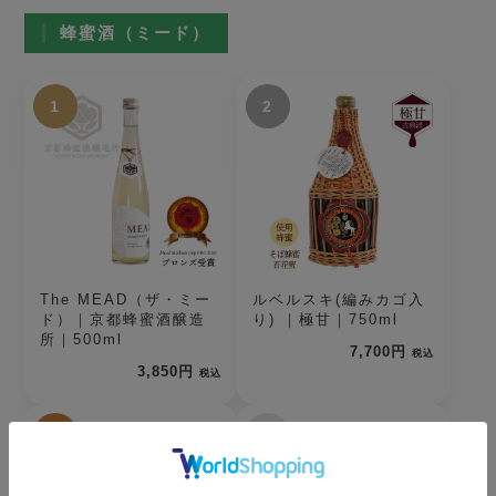
蜂蜜酒（ミード）
1
2
The MEAD（ザ・ミー
ルベルスキ(編みカゴ入
ド）｜京都蜂蜜酒醸造
り) ｜極甘｜750ml
所｜500ml
7,700円
税込
3,850円
税込
3
4