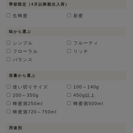
季節限定（4月以降順次入荷）
生蜂蜜
新蜜
味から選ぶ
シンプル
フルーティ
フローラル
リッチ
バランス
容量から選ぶ
使い切りサイズ
100～140g
200～350g
450g以上
蜂蜜酒
250ml
蜂蜜酒
500ml
蜂蜜酒
720～750ml
用途別