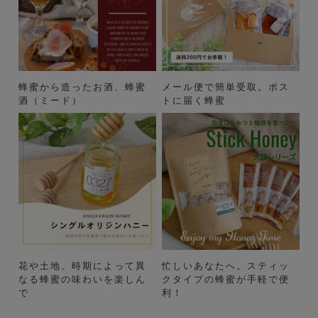
蜂蜜から造ったお酒、蜂蜜
メール便で簡単受取。ポス
酒（ミード）
トに届く蜂蜜
花や土地、時期によって異
忙しいあなたへ。スティッ
なる蜂蜜の味わいを楽しん
クタイプの蜂蜜が手軽で便
で
利！