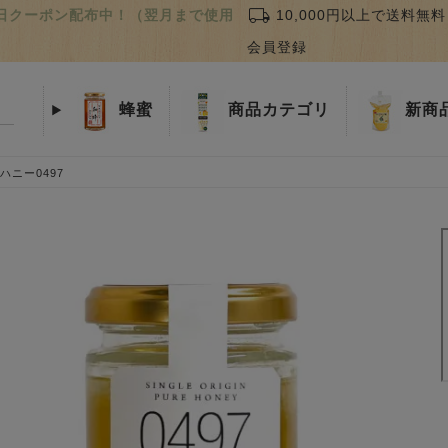
local_shipping
誕生日クーポン配布中！（翌月まで使用
10,000円以上で送料無料
会員登録
蜂蜜
商品
カテゴリ
新商
ニー0497