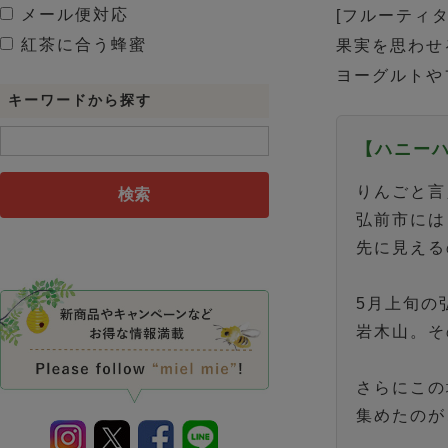
メール便対応
[フルーティ
紅茶に合う蜂蜜
果実を思わせ
ヨーグルトや
キーワードから探す
【ハニー
りんごと言
検索
弘前市には
先に見える
5月上旬の
岩木山。そ
さらにこの
集めたのが