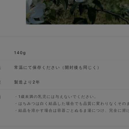
140g
法
常温にて保存ください（開封後も同じく）
限
製造より2年
項
・1歳未満の乳児には与えないでください。
・はちみつは白く結晶した場合でも品質に変わりなくその
・結晶を溶かす場合は容器ごとぬるま湯につけ、完全に溶