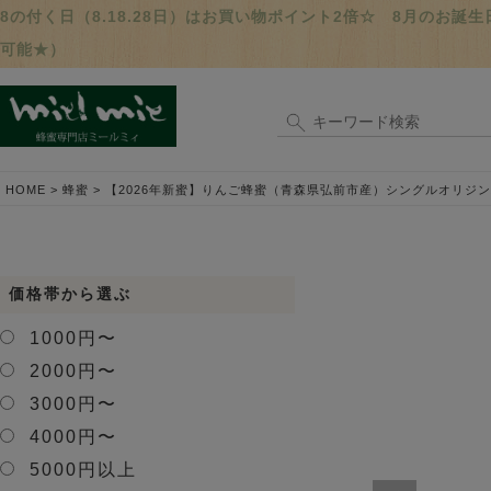
8の付く日（8.18.28日）はお買い物ポイント2倍☆ 8月のお
可能★）
HOME
蜂蜜
【2026年新蜜】りんご蜂蜜（青森県弘前市産）シングルオリジンハ
価格帯から選ぶ
1000円〜
2000円〜
3000円〜
4000円〜
5000円以上