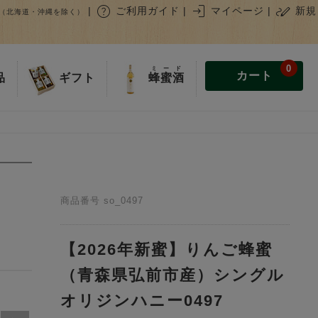
help
login
stylus_note
|
ご利用ガイド
|
マイページ
|
新規
（北海道・沖縄を除く）
0
ミード
カート
蜂蜜酒
品
ギフト
商品番号
so_0497
【2026年新蜜】りんご蜂蜜
（青森県弘前市産）シングル
オリジンハニー0497