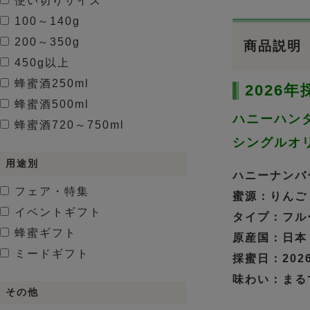
使い切りサイズ
100～140g
200～350g
商品説明
450g以上
蜂蜜酒
250ml
2026
蜂蜜酒
500ml
ハニーハン
蜂蜜酒
720～750ml
シングルオ
用途別
ハニーナンバー
フェア・特集
蜜源：りんご
イベントギフト
タイプ：フル
蜂蜜ギフト
原産国：日本
ミードギフト
採蜜日：2026.
味わい：まる
その他