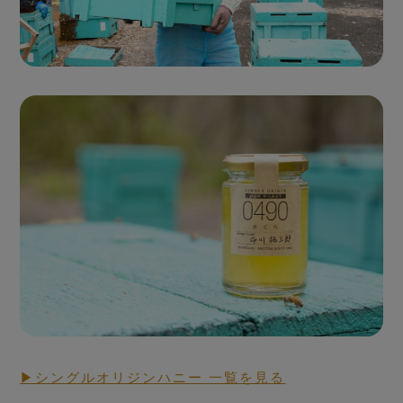
Seasonal Fresh Honey
ハニーハンターが
買い付けした「新蜜」
▶シングルオリジンハニー 一覧を見る
RAW HONEY STORY