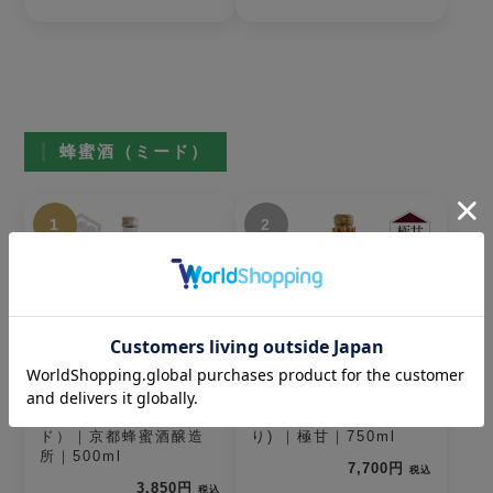
蜂蜜酒（ミード）
1
2
The MEAD（ザ・ミー
ルベルスキ(編みカゴ入
ド）｜京都蜂蜜酒醸造
り) ｜極甘｜750ml
所｜500ml
7,700円
税込
3,850円
税込