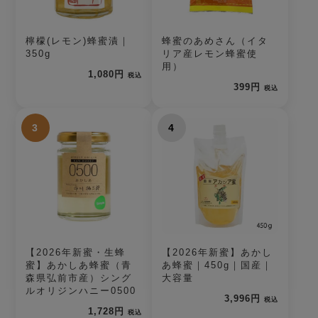
檸檬(レモン)蜂蜜漬｜
蜂蜜のあめさん（イタ
350g
リア産レモン蜂蜜使
用）
1,080円
税込
399円
税込
3
4
【2026年新蜜・生蜂
【2026年新蜜】あかし
蜜】あかしあ蜂蜜（青
あ蜂蜜｜450g｜国産｜
森県弘前市産）シング
大容量
ルオリジンハニー0500
3,996円
税込
1,728円
税込