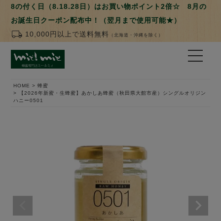
8の付く日（8.18.28日）はお買い物ポイント2倍☆ 8月の
お誕生日クーポン配布中！（翌月まで使用可能★）
local_shipping
10,000円以上で送料無料
（北海道・沖縄を除く）
HOME
蜂蜜
【2026年新蜜・生蜂蜜】あかしあ蜂蜜（秋田県大館市産）シングルオリジン
ハニー0501