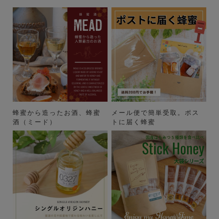
蜂蜜から造ったお酒、蜂蜜
メール便で簡単受取。ポス
酒（ミード）
トに届く蜂蜜