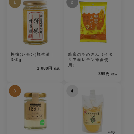
1
2
檸檬(レモン)蜂蜜漬｜
蜂蜜のあめさん（イタ
350g
リア産レモン蜂蜜使
用）
1,080円
税込
399円
税込
3
4