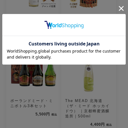
The MEAD（ザ・ミー
ルベルスキ(編みカゴ入
ド）｜京都蜂蜜酒醸造
り) ｜極甘｜750ml
所｜500ml
7,700円
税込
3,850円
税込
3
4
ポーランドミード・ミ
The MEAD 北海道
ニボトル3本セット
（ザ・ミード ホッカイ
ドウ） ｜京都蜂蜜酒醸
5,500円
税込
造所｜500ml
4,400円
税込