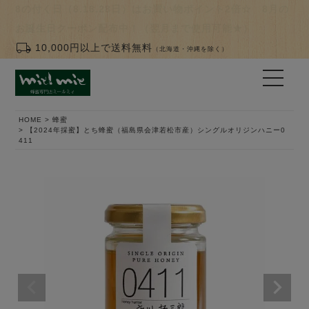
8の付く日（8.18.28日）はお買い物ポイント2倍☆ 8月の
お誕生日クーポン配布中！（翌月まで使用可能★）
local_shipping
10,000円以上で送料無料
（北海道・沖縄を除く）
HOME
蜂蜜
【2024年採蜜】とち蜂蜜（福島県会津若松市産）シングルオリジンハニー0
411