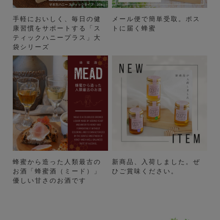
手軽においしく、毎日の健
メール便で簡単受取。ポス
康習慣をサポートする「ス
トに届く蜂蜜
ティックハニープラス」大
袋シリーズ
蜂蜜から造った人類最古の
新商品、入荷しました。ぜ
お酒「蜂蜜酒（ミード）」
ひご賞味ください。
優しい甘さのお酒です