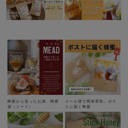
蜂蜜から造ったお酒、蜂蜜
メール便で簡単受取。ポス
酒（ミード）
トに届く蜂蜜