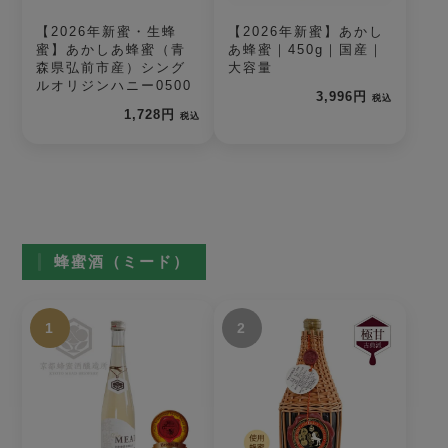
【2026年新蜜・生蜂
【2026年新蜜】あかし
蜜】あかしあ蜂蜜（青
あ蜂蜜｜450g｜国産｜
森県弘前市産）シング
大容量
ルオリジンハニー0500
3,996円
税込
1,728円
税込
蜂蜜酒（ミード）
1
2