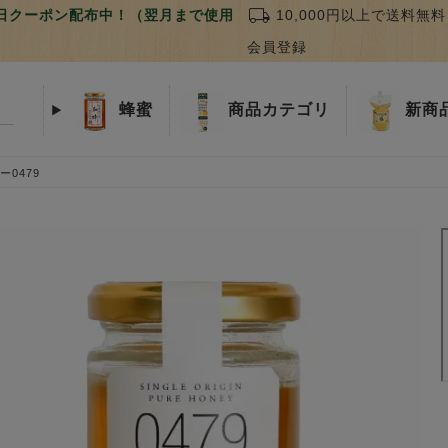
local_shipping
誕生日クーポン配布中！（翌月まで使用
10,000円以上で送料無料
会員登録
蜂蜜
商品
カテゴリ
新商
0479