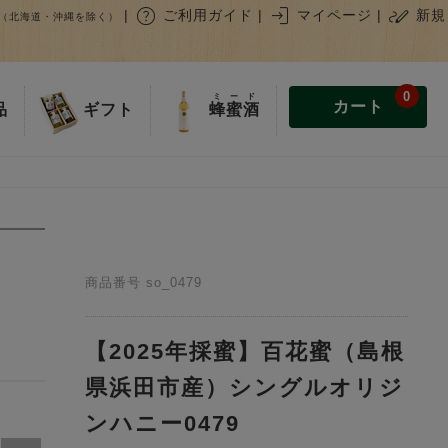
help
login
stylus_note
|
ご利用ガイド
|
マイページ
|
新規
（北海道・沖縄を除く）
0
ミード
カート
蜂蜜酒
品
ギフト
商品番号
so_0479
【2025年採蜜】百花蜜（島根
県浜田市産）シングルオリジ
ンハニー0479