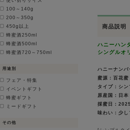
使い切りサイズ
100～140g
200～350g
商品説明
450g以上
蜂蜜酒
250ml
蜂蜜酒
500ml
ハニーハン
シングルオ
蜂蜜酒
720～750ml
用途別
ハニーナンバー
蜜源：百花蜜
フェア・特集
タイプ：シン
イベントギフト
原産国：日本
蜂蜜ギフト
採蜜日：2025.
ミードギフト
味わい：少し
その他