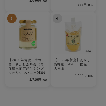
1,080円
税込
399円
税込
3
4
【2026年新蜜・生蜂
【2026年新蜜】あかし
蜜】あかしあ蜂蜜（青
あ蜂蜜｜450g｜国産｜
森県弘前市産）シング
大容量
ルオリジンハニー0500
3,996円
税込
1,728円
税込