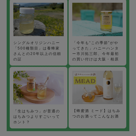
「今年も“この季節”がや
シングルオリジンハニー
ってきた」ハニーハンタ
「500種類目」は養蜂家
ー市川拓三郎、今年最初
さんとの20年以上の信頼
の買い付けは大阪・柏原
の証
【蜂蜜酒 ミード】はちみ
「生はちみつ」が普通の
つのお酒ってこんなお酒
はちみつよりすごいって
ホント？