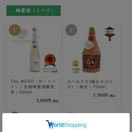
蜂蜜酒（ミード）
1
2
The MEAD（ザ・ミー
ルベルスキ(編みカゴ入
ド）｜京都蜂蜜酒醸造
り) ｜極甘｜750ml
所｜500ml
7,700円
税込
3,850円
税込
3
4