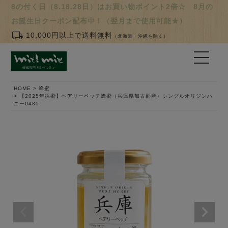
8の付く日（8.18.28日）はお買い物ポイント2倍☆ 8月の
お誕生日クーポン配布中！（翌月まで使用可能★）
local_shipping
10,000円以上で送料無料
（北海道・沖縄を除く）
HOME
蜂蜜
【2025年採蜜】ヘアリーベッチ蜂蜜（兵庫県加古郡産）シングルオリジンハ
ニー0485