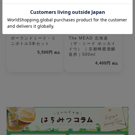
ポーランドミード・ミ
The MEAD 北海道
ニボトル3本セット
（ザ・ミード ホッカイ
ドウ） ｜京都蜂蜜酒醸
5,500円
税込
造所｜500ml
4,400円
税込