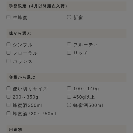
季節限定（4月以降順次入荷）
生蜂蜜
新蜜
味から選ぶ
シンプル
フルーティ
フローラル
リッチ
バランス
容量から選ぶ
使い切りサイズ
100～140g
200～350g
450g以上
蜂蜜酒
250ml
蜂蜜酒
500ml
蜂蜜酒
720～750ml
用途別