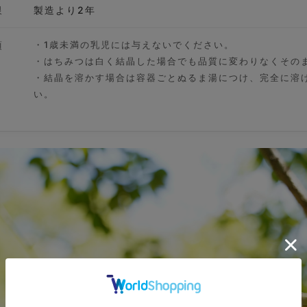
限
製造より2年
項
・1歳未満の乳児には与えないでください。
・はちみつは白く結晶した場合でも品質に変わりなくその
・結晶を溶かす場合は容器ごとぬるま湯につけ、完全に溶
い。