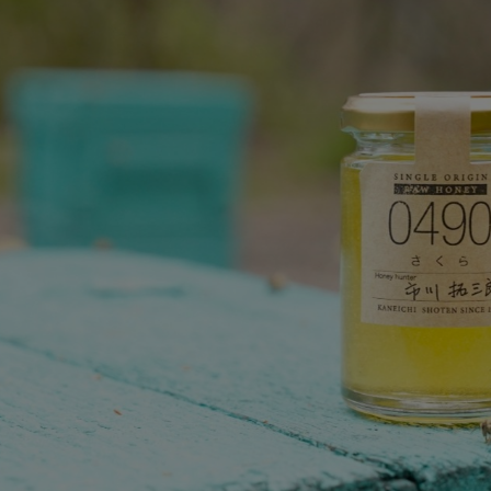
al Fresh Honey
ニーハンター
い付けした
新蜜」