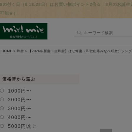
8の付く日（8.18.28日）はお買い物ポイント2倍☆ 8月のお
可能★）
HOME
蜂蜜
【2026年新蜜・生蜂蜜】はぜ蜂蜜（和歌山県みなべ町産）シング
価格帯から選ぶ
1000円〜
2000円〜
3000円〜
4000円〜
5000円以上