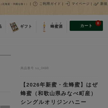
help
login
stylus_note
|
ご利用ガイド
|
マイページ
|
新規
（北海道・沖縄を除く）
0
ミード
カート
蜂蜜酒
品
ギフト
商品番号
so_0498
【2026年新蜜・生蜂蜜】はぜ
蜂蜜（和歌山県みなべ町産）
シングルオリジンハニー