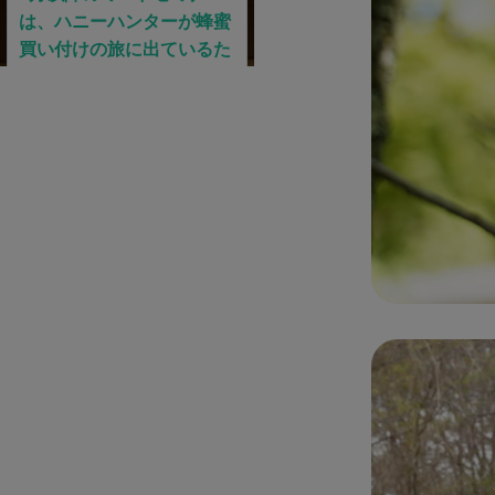
Single
シ