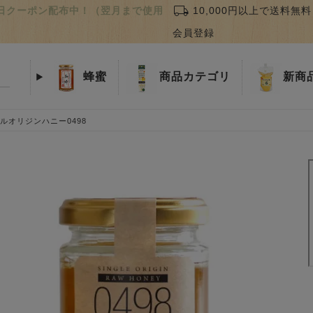
local_shipping
誕生日クーポン配布中！（翌月まで使用
10,000円以上で送料無料
会員登録
蜂蜜
商品
カテゴリ
新商
ルオリジンハニー0498