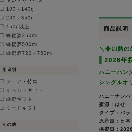
使い切りサイズ
100～140g
200～350g
450g以上
商品説明
蜂蜜酒
250ml
蜂蜜酒
500ml
＼非加熱の
蜂蜜酒
720～750ml
2026
用途別
ハニーハン
フェア・特集
シングルオ
イベントギフト
ハニーナンバー
蜂蜜ギフト
蜜源：はぜ
ミードギフト
タイプ：バラ
原産国：日本
その他
採蜜日：2026