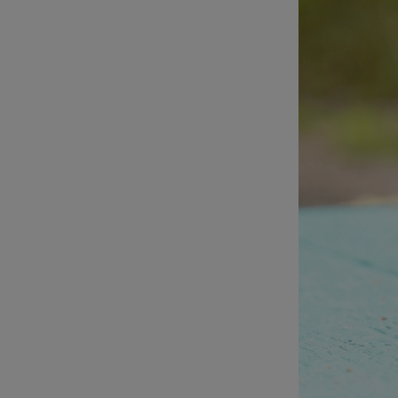
Season
ハ
が
買
「