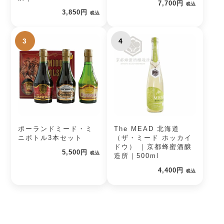
7,700円
税込
3,850円
税込
3
4
ポーランドミード・ミ
The MEAD 北海道
ニボトル3本セット
（ザ・ミード ホッカイ
ドウ） ｜京都蜂蜜酒醸
5,500円
税込
造所｜500ml
4,400円
税込