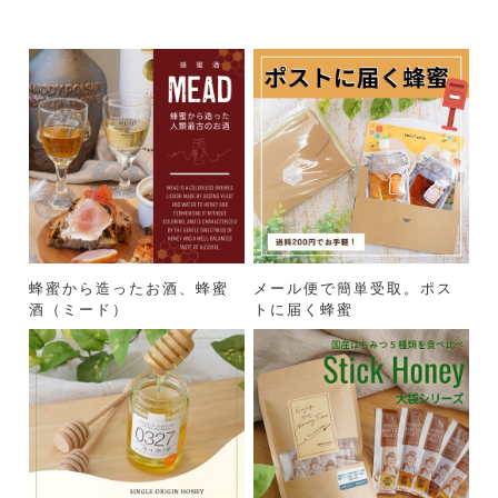
蜂蜜から造ったお酒、蜂蜜
メール便で簡単受取。ポス
酒（ミード）
トに届く蜂蜜