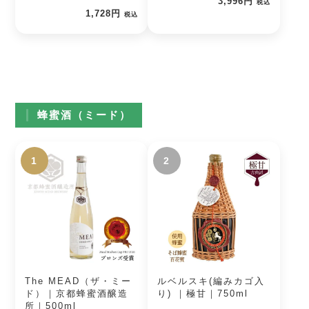
3,996円
税込
1,728円
税込
蜂蜜酒（ミード）
1
2
The MEAD（ザ・ミー
ルベルスキ(編みカゴ入
ド）｜京都蜂蜜酒醸造
り) ｜極甘｜750ml
所｜500ml