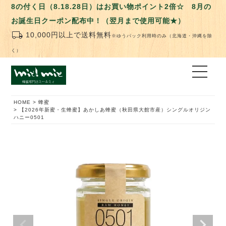
8の付く日（8.18.28日）はお買い物ポイント2倍☆ 8月の
お誕生日クーポン配布中！（翌月まで使用可能★）
local_shipping
10,000円以上で送料無料
※ゆうパック利用時のみ（北海道・沖縄を除
く）
HOME
蜂蜜
【2026年新蜜・生蜂蜜】あかしあ蜂蜜（秋田県大館市産）シングルオリジン
ハニー0501