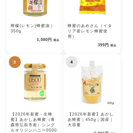
檸檬(レモン)蜂蜜漬｜
蜂蜜のあめさん（イタ
350g
リア産レモン蜂蜜使
用）
1,080円
税込
399円
税込
3
4
【2026年新蜜・生蜂
【2026年新蜜】あかし
蜜】あかしあ蜂蜜（青
あ蜂蜜｜450g｜国産｜
森県弘前市産）シング
大容量
ルオリジンハニー0500