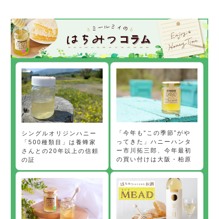
「今年も“この季節”がや
シングルオリジンハニー
ってきた」ハニーハンタ
「500種類目」は養蜂家
ー市川拓三郎、今年最初
さんとの20年以上の信頼
の買い付けは大阪・柏原
の証