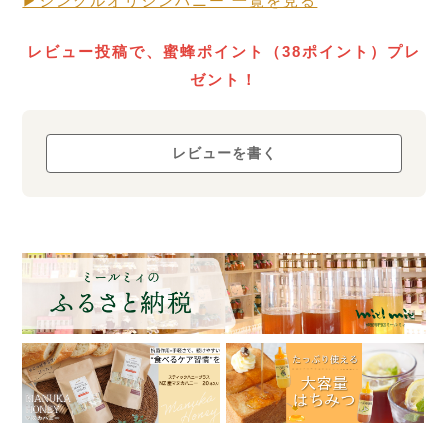
▶シングルオリジンハニー 一覧を見る
RAW HONEY STORY
生蜂蜜
レビュー投稿で、蜜蜂ポイント（38ポイント）プレ
ローハニー
ゼント！
について
レビューを書く