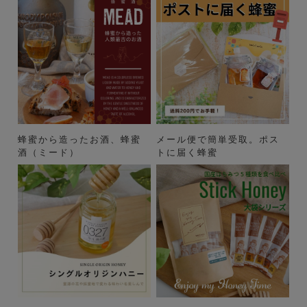
蜂蜜から造ったお酒、蜂蜜
メール便で簡単受取。ポス
酒（ミード）
トに届く蜂蜜