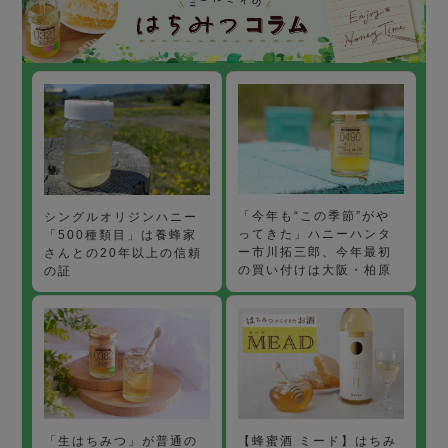
「今年も“この季節”がや
シングルオリジンハニー
ってきた」ハニーハンタ
「500種類目」は養蜂家
ー市川拓三郎、今年最初
さんとの20年以上の信頼
の買い付けは大阪・柏原
の証
【蜂蜜酒 ミード】はちみ
「生はちみつ」が普通の