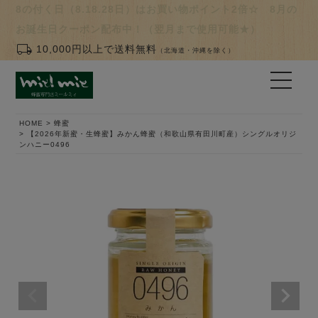
8の付く日（8.18.28日）はお買い物ポイント2倍☆ 8月の
お誕生日クーポン配布中！（翌月まで使用可能★）
local_shipping
10,000円以上で送料無料
（北海道・沖縄を除く）
HOME
蜂蜜
【2026年新蜜・生蜂蜜】みかん蜂蜜（和歌山県有田川町産）シングルオリジ
ンハニー0496