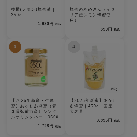
檸檬(レモン)蜂蜜漬｜
蜂蜜のあめさん（イタ
350g
リア産レモン蜂蜜使
用）
1,080円
税込
399円
税込
3
4
【2026年新蜜・生蜂
【2026年新蜜】あかし
蜜】あかしあ蜂蜜（青
あ蜂蜜｜450g｜国産｜
森県弘前市産）シング
大容量
ルオリジンハニー0500
3,996円
税込
1,728円
税込