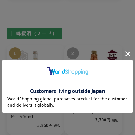
蜂蜜酒（ミード）
1
2
The MEAD（ザ・ミー
ルベルスキ(編みカゴ入
ド）｜京都蜂蜜酒醸造
り) ｜極甘｜750ml
所｜500ml
7,700円
税込
3,850円
税込