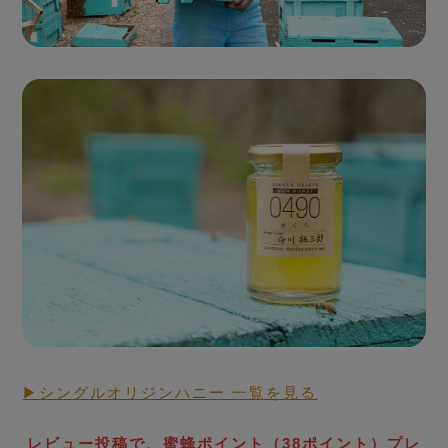
Seasonal Fresh Honey
ハニーハンターが
買い付けした「新蜜」
▶シングルオリジンハニー 一覧を見る
RAW HONEY STORY
生蜂蜜
レビュー投稿で、蜜蜂ポイント（38ポイント）プレ