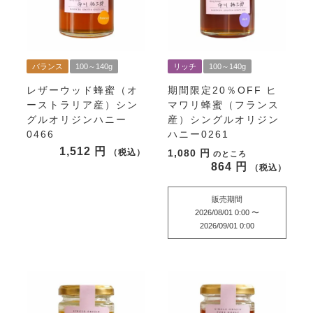
バランス
100～140g
リッチ
100～140g
レザーウッド蜂蜜（オ
期間限定20％OFF
ヒ
ーストラリア産）シン
マワリ蜂蜜（フランス
グルオリジンハニー
産）シングルオリジン
0466
ハニー0261
1,512
税込
1,080
のところ
864
税込
販売期間
2026/08/01 0:00
〜
2026/09/01 0:00