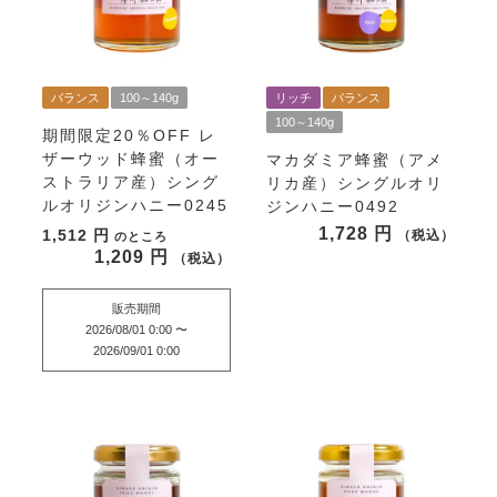
バランス
100～140g
リッチ
バランス
100～140g
期間限定20％OFF
レ
ザーウッド蜂蜜（オー
マカダミア蜂蜜（アメ
ストラリア産）シング
リカ産）シングルオリ
ルオリジンハニー0245
ジンハニー0492
1,728
1,512
税込
のところ
1,209
税込
販売期間
2026/08/01 0:00
〜
2026/09/01 0:00