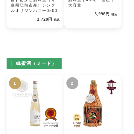
森県弘前市産）シング
大容量
ルオリジンハニー0500
3,996円
税込
1,728円
税込
蜂蜜酒（ミード）
1
2