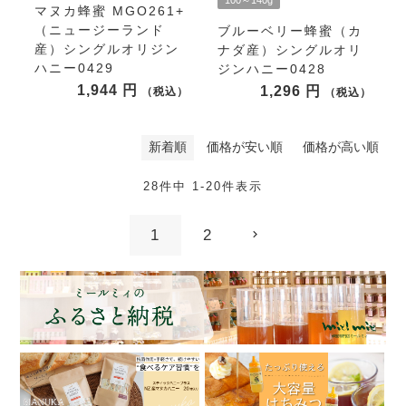
100～140g
マヌカ蜂蜜 MGO261+
（ニュージーランド
ブルーベリー蜂蜜（カ
産）シングルオリジン
ナダ産）シングルオリ
ハニー0429
ジンハニー0428
1,944
1,296
税込
税込
新着順
価格が安い順
価格が高い順
28
件中
1
-
20
件表示
1
2