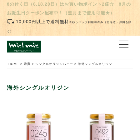
8の付く日（8.18.28日）はお買い物ポイント2倍☆ 8月の
お誕生日クーポン配布中！（翌月まで使用可能★）
local_shipping
10,000円以上で送料無料
※ゆうパック利用時のみ（北海道・沖縄を除
く）
HOME
蜂蜜
シングルオリジンハニー
海外シングルオリジン
海外シングルオリジン