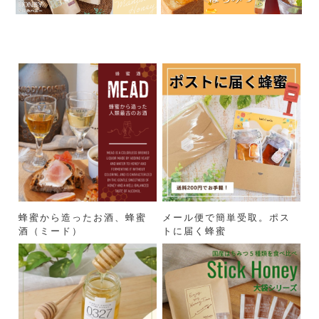
蜂蜜から造ったお酒、蜂蜜
メール便で簡単受取。ポス
酒（ミード）
トに届く蜂蜜