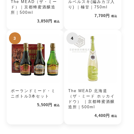
The MEAD（ザ・ミー
ルベルスキ(編みカゴ入
ド）｜京都蜂蜜酒醸造
り) ｜極甘｜750ml
所｜500ml
7,700円
税込
3,850円
税込
3
4
ポーランドミード・ミ
The MEAD 北海道
ニボトル3本セット
（ザ・ミード ホッカイ
ドウ） ｜京都蜂蜜酒醸
5,500円
税込
造所｜500ml
4,400円
税込