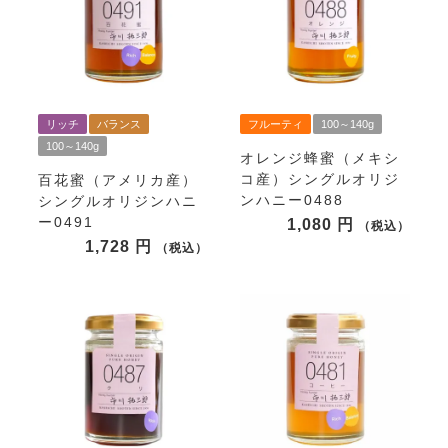
リッチ
バランス
フルーティ
100～140g
100～140g
オレンジ蜂蜜（メキシ
コ産）シングルオリジ
百花蜜（アメリカ産）
ンハニー0488
シングルオリジンハニ
ー0491
1,080
税込
1,728
税込