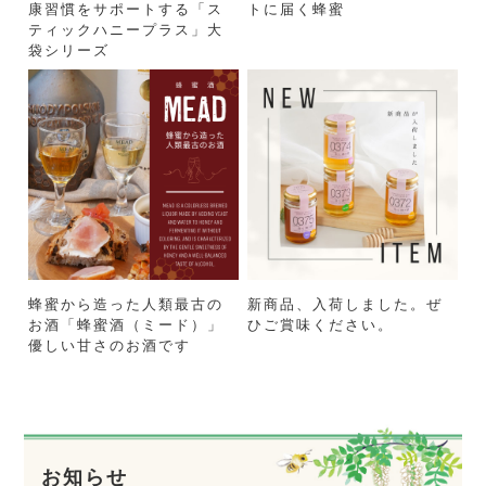
康習慣をサポートする「ス
トに届く蜂蜜
ティックハニープラス」大
袋シリーズ
蜂蜜から造った人類最古の
新商品、入荷しました。ぜ
お酒「蜂蜜酒（ミード）」
ひご賞味ください。
優しい甘さのお酒です
お知らせ