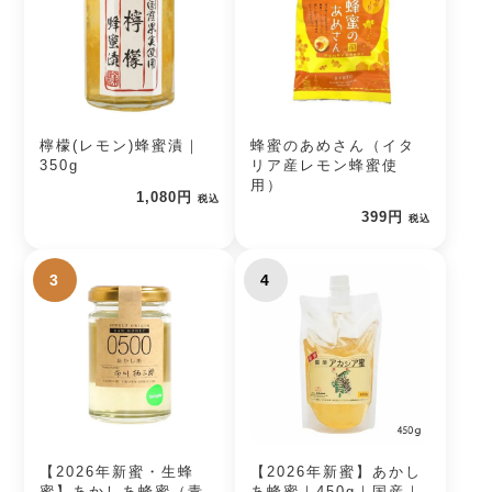
檸檬(レモン)蜂蜜漬｜
蜂蜜のあめさん（イタ
350g
リア産レモン蜂蜜使
用）
1,080円
税込
399円
税込
3
4
【2026年新蜜・生蜂
【2026年新蜜】あかし
蜜】あかしあ蜂蜜（青
あ蜂蜜｜450g｜国産｜