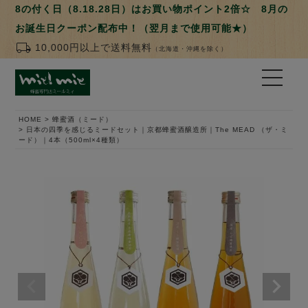
8の付く日（8.18.28日）はお買い物ポイント2倍☆ 8月の
お誕生日クーポン配布中！（翌月まで使用可能★）
local_shipping
10,000円以上で送料無料
（北海道・沖縄を除く）
HOME
蜂蜜酒（ミード）
日本の四季を感じるミードセット｜京都蜂蜜酒醸造所｜The MEAD （ザ・ミ
ード）｜4本（500ml×4種類）