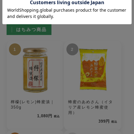
人気ランキング
はちみつ商品
1
2
檸檬(レモン)蜂蜜漬｜
蜂蜜のあめさん（イタ
350g
リア産レモン蜂蜜使
用）
1,080円
税込
399円
税込