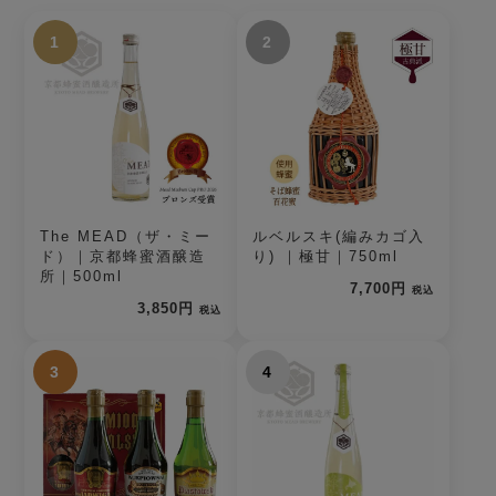
1
2
The MEAD（ザ・ミー
ルベルスキ(編みカゴ入
ド）｜京都蜂蜜酒醸造
り) ｜極甘｜750ml
所｜500ml
7,700円
税込
3,850円
税込
3
4