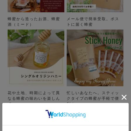
蜂蜜から造ったお酒、蜂蜜
メール便で簡単受取。ポス
酒（ミード）
トに届く蜂蜜
花や土地、時期によって異
忙しいあなたへ。スティッ
なる蜂蜜の味わいを楽しん
クタイプの蜂蜜が手軽で便
で
利！