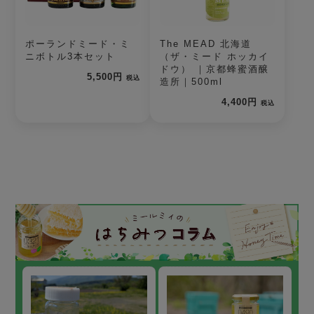
ポーランドミード・ミ
The MEAD 北海道
ニボトル3本セット
（ザ・ミード ホッカイ
ドウ） ｜京都蜂蜜酒醸
5,500円
税込
造所｜500ml
4,400円
税込