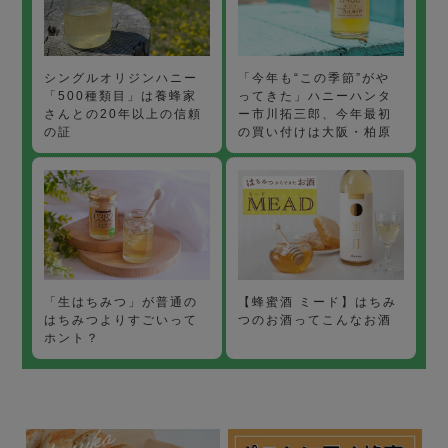
「今年も“この季節”がや
シングルオリジンハニー
ってきた」ハニーハンタ
「500種類目」は養蜂家
ー市川拓三郎、今年最初
さんとの20年以上の信頼
の買い付けは大阪・柏原
の証
【蜂蜜酒 ミード】はちみ
「生はちみつ」が普通の
つのお酒ってこんなお酒
はちみつよりすごいって
ホント？