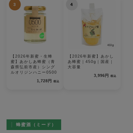
3
4
【2026年新蜜・生蜂
【2026年新蜜】あかし
蜜】あかしあ蜂蜜（青
あ蜂蜜｜450g｜国産｜
森県弘前市産）シング
大容量
ルオリジンハニー0500
3,996円
税込
1,728円
税込
蜂蜜酒（ミード）