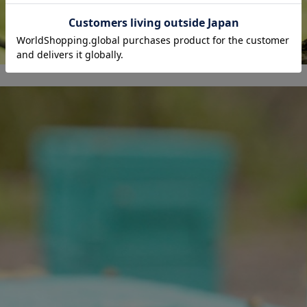
le Origin Pure Honey
シングルオリジンハ
ーとは