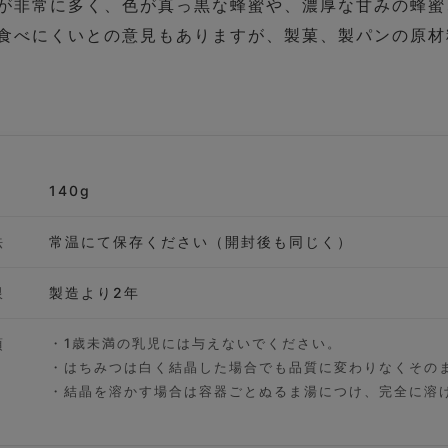
が非常に多く、色が真っ黒な蜂蜜や、濃厚な甘みの蜂蜜
食べにくいとの意見もありますが、製菓、製パンの原材
140g
法
常温にて保存ください（開封後も同じく）
限
製造より2年
項
・1歳未満の乳児には与えないでください。
・はちみつは白く結晶した場合でも品質に変わりなくその
・結晶を溶かす場合は容器ごとぬるま湯につけ、完全に溶