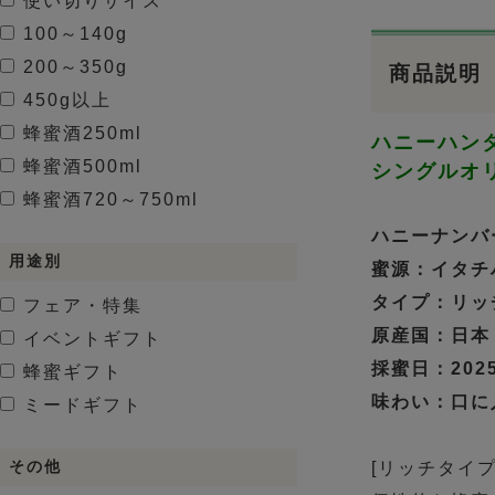
使い切りサイズ
100～140g
200～350g
商品説明
450g以上
蜂蜜酒
250ml
ハニーハン
蜂蜜酒
500ml
シングルオ
蜂蜜酒
720～750ml
ハニーナンバー
用途別
蜜源：イタチ
タイプ：リッ
フェア・特集
原産国：日本
イベントギフト
採蜜日：2025.
蜂蜜ギフト
味わい：口に
ミードギフト
[リッチタイプ
その他