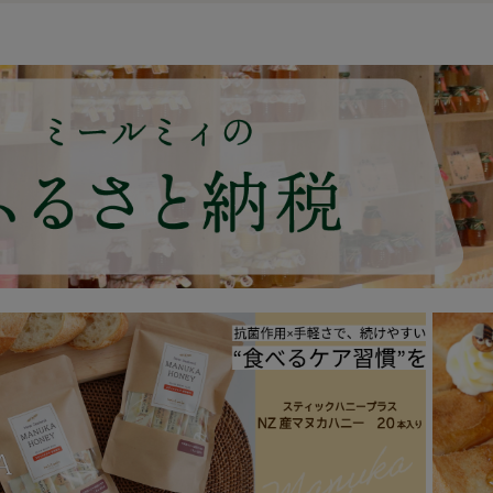
ニー
につい
て