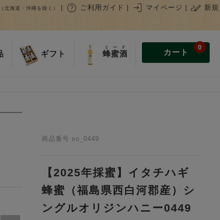
help
login
stylus_note
|
ご利用ガイド
|
マイページ
|
新規
（北海道・沖縄を除く）
0
ミード
カート
蜂蜜酒
品
ギフト
商品番号
so_0449
【2025年採蜜】イタチハギ
蜂蜜（福島県西白河郡産）シ
ングルオリジンハニー0449