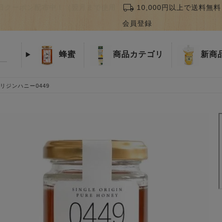
local_shipping
誕生日クーポン配布中！（翌月まで使用
10,000円以上で送料無料
会員登録
蜂蜜
商品
カテゴリ
新商
リジンハニー0449