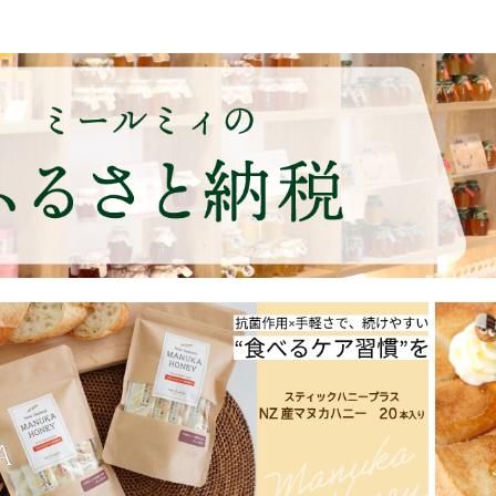
ニー
につい
て