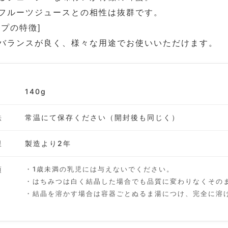
フルーツジュースとの相性は抜群です。
プの特徴]
バランスが良く、様々な用途でお使いいただけます。
140g
法
常温にて保存ください（開封後も同じく）
限
製造より2年
項
・1歳未満の乳児には与えないでください。
・はちみつは白く結晶した場合でも品質に変わりなくその
・結晶を溶かす場合は容器ごとぬるま湯につけ、完全に溶