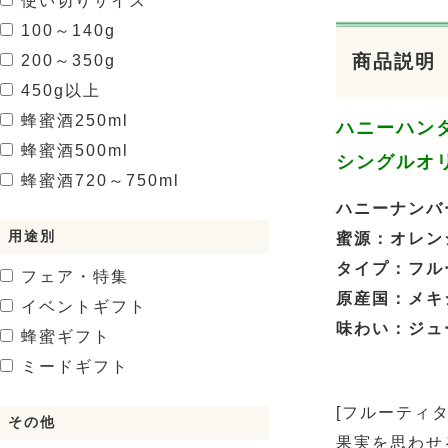
使い切りサイズ
100～140g
商品説明
200～350g
450g以上
蜂蜜酒
250ml
ハニーハン
蜂蜜酒
500ml
シングルオ
蜂蜜酒
720～750ml
ハニーナンバー
用途別
蜜源：オレン
タイプ：フル
フェア・特集
原産国：メキ
イベントギフト
味わい：ジュ
蜂蜜ギフト
ミードギフト
[フルーティ
その他
果実を思わせ