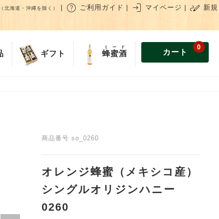
help
login
stylus_note
|
ご利用ガイド
|
マイページ
|
新規
（北海道・沖縄を除く）
0
ミード
カート
蜂蜜酒
品
ギフト
商品番号
so_0260
オレンジ蜂蜜（メキシコ産）
シングルオリジンハニー
0260