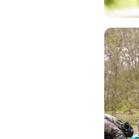
Single
シ
ー