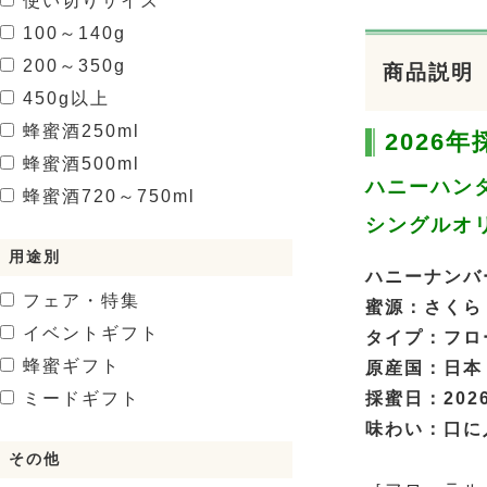
使い切りサイズ
100～140g
200～350g
商品説明
450g以上
蜂蜜酒
250ml
2026
蜂蜜酒
500ml
ハニーハン
蜂蜜酒
720～750ml
シングルオ
用途別
ハニーナンバー
フェア・特集
蜜源：さくら
イベントギフト
タイプ：フロ
蜂蜜ギフト
原産国：日本
採蜜日：2026
ミードギフト
味わい：口に
その他