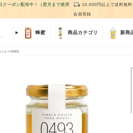
local_shipping
誕生日クーポン配布中！（翌月まで使用
10,000円以上で送料無料
会員登録
蜂蜜
商品
カテゴリ
新商
ニー0493