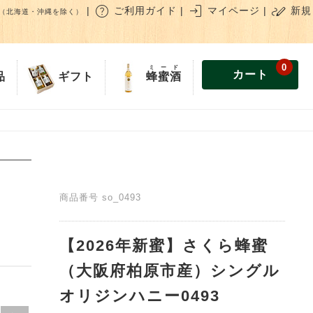
help
login
stylus_note
|
ご利用ガイド
|
マイページ
|
新規
（北海道・沖縄を除く）
0
ミード
カート
蜂蜜酒
品
ギフト
商品番号
so_0493
【2026年新蜜】さくら蜂蜜
（大阪府柏原市産）シングル
オリジンハニー0493