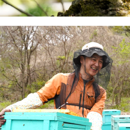
 Origin Pure Honey
ングルオリジンハニ
とは