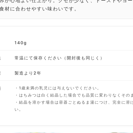
みが心地よい仕上がり。クセが少なく、トーストやヨ
食材に合わせやすい味わいです。
140g
法
常温にて保存ください（開封後も同じく）
限
製造より2年
項
・1歳未満の乳児には与えないでください。
・はちみつは白く結晶した場合でも品質に変わりなくその
・結晶を溶かす場合は容器ごとぬるま湯につけ、完全に溶
い。