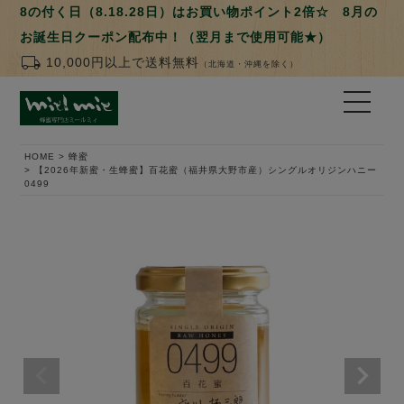
8の付く日（8.18.28日）はお買い物ポイント2倍☆ 8月の
お誕生日クーポン配布中！（翌月まで使用可能★）
local_shipping
10,000円以上で送料無料
（北海道・沖縄を除く）
HOME
蜂蜜
【2026年新蜜・生蜂蜜】百花蜜（福井県大野市産）シングルオリジンハニー
0499