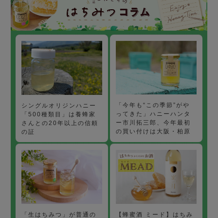
「今年も“この季節”がや
シングルオリジンハニー
ってきた」ハニーハンタ
「500種類目」は養蜂家
ー市川拓三郎、今年最初
さんとの20年以上の信頼
の買い付けは大阪・柏原
の証
【蜂蜜酒 ミード】はちみ
「生はちみつ」が普通の