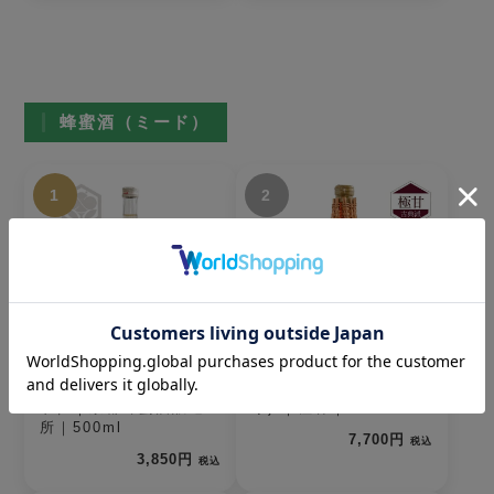
蜂蜜酒（ミード）
1
2
The MEAD（ザ・ミー
ルベルスキ(編みカゴ入
ド）｜京都蜂蜜酒醸造
り) ｜極甘｜750ml
所｜500ml
7,700円
税込
3,850円
税込