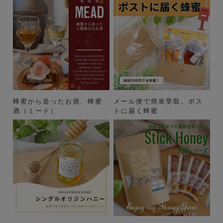
蜂蜜から造ったお酒、蜂蜜
メール便で簡単受取。ポス
酒（ミード）
トに届く蜂蜜