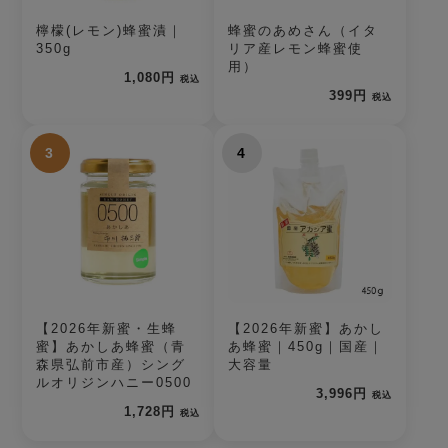
檸檬(レモン)蜂蜜漬｜
蜂蜜のあめさん（イタ
350g
リア産レモン蜂蜜使
用）
1,080円
税込
399円
税込
3
4
【2026年新蜜・生蜂
【2026年新蜜】あかし
蜜】あかしあ蜂蜜（青
あ蜂蜜｜450g｜国産｜
森県弘前市産）シング
大容量
ルオリジンハニー0500
3,996円
税込
1,728円
税込