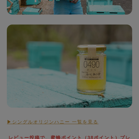
Seasonal Fresh Honey
ハニーハンターが
買い付けした「新蜜」
▶シングルオリジンハニー 一覧を見る
RAW HONEY STORY
生蜂蜜
レビュー投稿で、蜜蜂ポイント（38ポイント）プレ